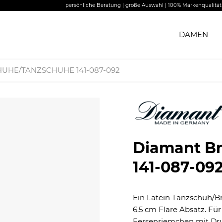
persönliche Beratung | große Auswahl | 100% Markenqualität
DAMEN
UHE/TANZSCHUHE 141-087-092
Diamant B
141-087-09
Ein Latein Tanzschuh/B
6,5 cm Flare Absatz. F
Fersenriemchen mit Dru