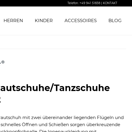
Telefon: +49 941 51838
| KONTAKT
HERREN
KINDER
ACCESSOIRES
BLOG
rautschuhe/Tanzschuhe
2
rautschuh mit zwei übereinander liegenden Flügeln und
ür schnelles Öffnen und Schießen sorgen überkreuzende
ckknopfschnalle. Die Innenauskleidung mit